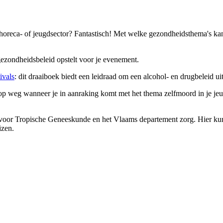
 horeca- of jeugdsector? Fantastisch! Met welke gezondheidsthema's ka
n gezondheidsbeleid opstelt voor je evenement.
ivals
: dit draaiboek biedt een leidraad om een alcohol- en drugbeleid ui
op weg wanneer je in aanraking komt met het thema zelfmoord in je jeug
 voor Tropische Geneeskunde en het Vlaams departement zorg. Hier kunn
eizen.